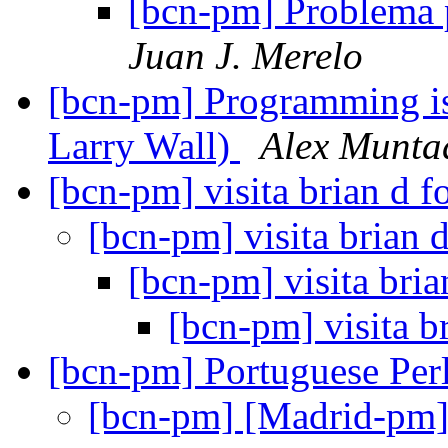
[bcn-pm] Problema p
Juan J. Merelo
[bcn-pm] Programming is 
Larry Wall)
Alex Munta
[bcn-pm] visita brian d 
[bcn-pm] visita brian 
[bcn-pm] visita bri
[bcn-pm] visita b
[bcn-pm] Portuguese Pe
[bcn-pm] [Madrid-pm]