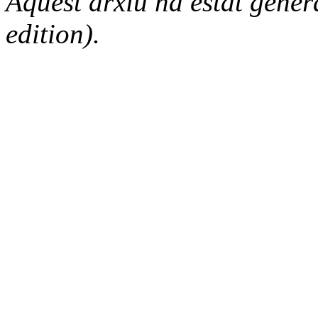
Aquest arxiu ha estat gene
edition).