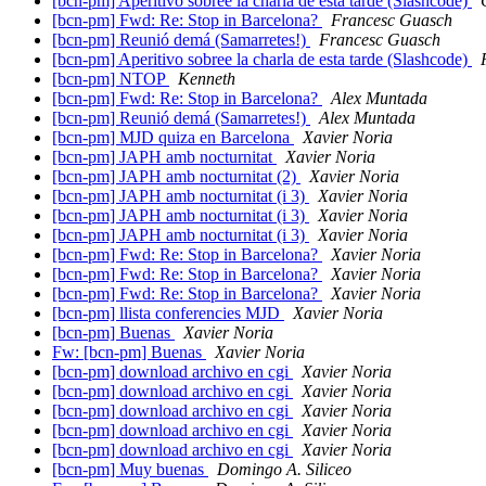
[bcn-pm] Aperitivo sobree la charla de esta tarde (Slashcode)
[bcn-pm] Fwd: Re: Stop in Barcelona?
Francesc Guasch
[bcn-pm] Reunió demá (Samarretes!)
Francesc Guasch
[bcn-pm] Aperitivo sobree la charla de esta tarde (Slashcode)
[bcn-pm] NTOP
Kenneth
[bcn-pm] Fwd: Re: Stop in Barcelona?
Alex Muntada
[bcn-pm] Reunió demá (Samarretes!)
Alex Muntada
[bcn-pm] MJD quiza en Barcelona
Xavier Noria
[bcn-pm] JAPH amb nocturnitat
Xavier Noria
[bcn-pm] JAPH amb nocturnitat (2)
Xavier Noria
[bcn-pm] JAPH amb nocturnitat (i 3)
Xavier Noria
[bcn-pm] JAPH amb nocturnitat (i 3)
Xavier Noria
[bcn-pm] JAPH amb nocturnitat (i 3)
Xavier Noria
[bcn-pm] Fwd: Re: Stop in Barcelona?
Xavier Noria
[bcn-pm] Fwd: Re: Stop in Barcelona?
Xavier Noria
[bcn-pm] Fwd: Re: Stop in Barcelona?
Xavier Noria
[bcn-pm] llista conferencies MJD
Xavier Noria
[bcn-pm] Buenas
Xavier Noria
Fw: [bcn-pm] Buenas
Xavier Noria
[bcn-pm] download archivo en cgi
Xavier Noria
[bcn-pm] download archivo en cgi
Xavier Noria
[bcn-pm] download archivo en cgi
Xavier Noria
[bcn-pm] download archivo en cgi
Xavier Noria
[bcn-pm] download archivo en cgi
Xavier Noria
[bcn-pm] Muy buenas
Domingo A. Siliceo