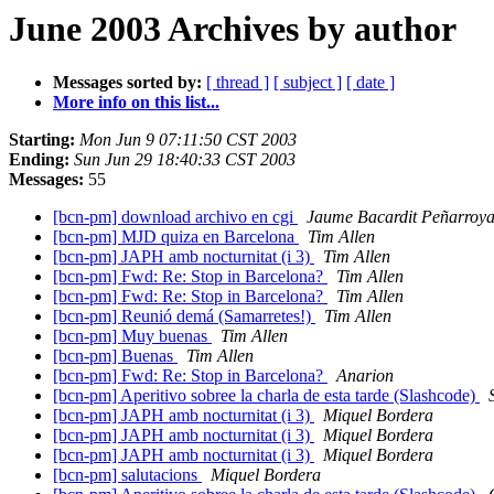
June 2003 Archives by author
Messages sorted by:
[ thread ]
[ subject ]
[ date ]
More info on this list...
Starting:
Mon Jun 9 07:11:50 CST 2003
Ending:
Sun Jun 29 18:40:33 CST 2003
Messages:
55
[bcn-pm] download archivo en cgi
Jaume Bacardit Peñarroy
[bcn-pm] MJD quiza en Barcelona
Tim Allen
[bcn-pm] JAPH amb nocturnitat (i 3)
Tim Allen
[bcn-pm] Fwd: Re: Stop in Barcelona?
Tim Allen
[bcn-pm] Fwd: Re: Stop in Barcelona?
Tim Allen
[bcn-pm] Reunió demá (Samarretes!)
Tim Allen
[bcn-pm] Muy buenas
Tim Allen
[bcn-pm] Buenas
Tim Allen
[bcn-pm] Fwd: Re: Stop in Barcelona?
Anarion
[bcn-pm] Aperitivo sobree la charla de esta tarde (Slashcode)
[bcn-pm] JAPH amb nocturnitat (i 3)
Miquel Bordera
[bcn-pm] JAPH amb nocturnitat (i 3)
Miquel Bordera
[bcn-pm] JAPH amb nocturnitat (i 3)
Miquel Bordera
[bcn-pm] salutacions
Miquel Bordera