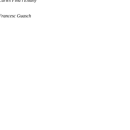
Carles Pina i Estany
Francesc Guasch