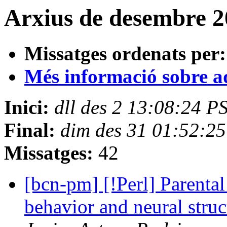
Arxius de desembre 2
Missatges ordenats per:
Més informació sobre aqu
Inici:
dll des 2 13:08:24 P
Final:
dim des 31 01:52:2
Missatges:
42
[bcn-pm] [!Perl] Parental
behavior and neural stru