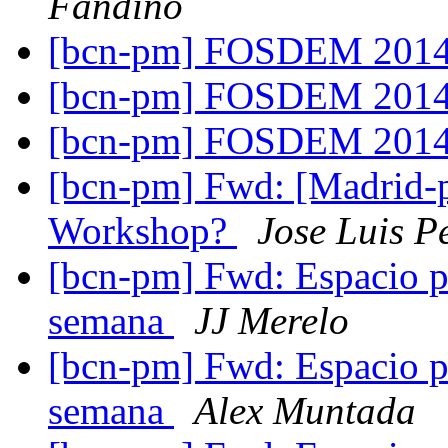
Fandino
[bcn-pm] FOSDEM 201
[bcn-pm] FOSDEM 201
[bcn-pm] FOSDEM 201
[bcn-pm] Fwd: [Madrid-
Workshop?
Jose Luis P
[bcn-pm] Fwd: Espacio p
semana
JJ Merelo
[bcn-pm] Fwd: Espacio p
semana
Alex Muntada