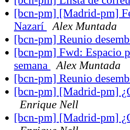
[bcn-pm] [Madrid-pm] Fe
Nazarí
Alex Muntada
[bcn-pm] Reunio desem
[bcn-pm] Fwd: Espacio p
semana
Alex Muntada
[bcn-pm] Reunio desem
[bcn-pm] [Madrid-pm] ¿
Enrique Nell
[bcn-pm] [Madrid-pm] ¿