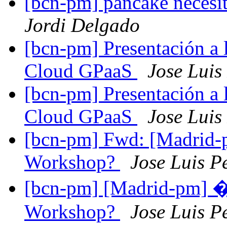
[bcn-pm] pancake necesit
Jordi Delgado
[bcn-pm] Presentación a 
Cloud GPaaS
Jose Luis
[bcn-pm] Presentación a 
Cloud GPaaS
Jose Luis
[bcn-pm] Fwd: [Madrid-
Workshop?
Jose Luis P
[bcn-pm] [Madrid-pm] �
Workshop?
Jose Luis P