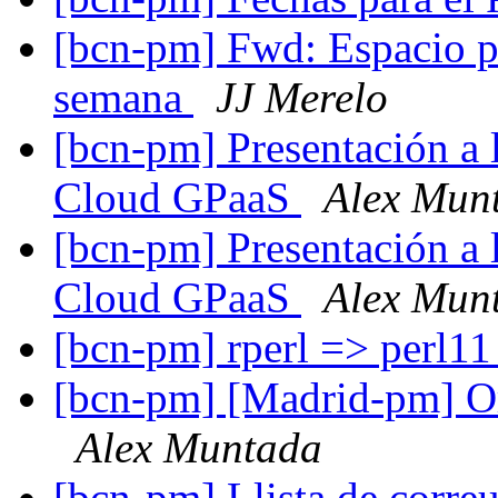
[bcn-pm] Fwd: Espacio p
semana
JJ Merelo
[bcn-pm] Presentación a 
Cloud GPaaS
Alex Mun
[bcn-pm] Presentación a 
Cloud GPaaS
Alex Mun
[bcn-pm] rperl => perl1
[bcn-pm] [Madrid-pm] O
Alex Muntada
[bcn-pm] Llista de corr