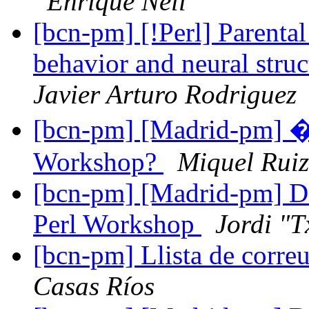
Enrique Nell
[bcn-pm] [!Perl] Parental
behavior and neural stru
Javier Arturo Rodriguez
[bcn-pm] [Madrid-pm] �
Workshop?
Miquel Ruiz
[bcn-pm] [Madrid-pm] Do
Perl Workshop
Jordi "T
[bcn-pm] Llista de corr
Casas Ríos