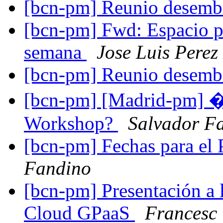
[bcn-pm] Reunio desem
[bcn-pm] Fwd: Espacio p
semana
Jose Luis Perez
[bcn-pm] Reunio desem
[bcn-pm] [Madrid-pm] �
Workshop?
Salvador F
[bcn-pm] Fechas para el
Fandino
[bcn-pm] Presentación a 
Cloud GPaaS
Francesc