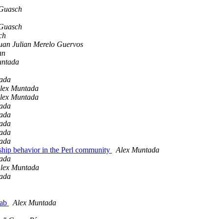
 Guasch
 Guasch
ch
uan Julian Merelo Guervos
an
untada
ada
lex Muntada
lex Muntada
ada
ada
ada
ada
ada
hip behavior in the Perl community
Alex Muntada
ada
lex Muntada
ada
Lab
Alex Muntada