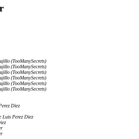
r
ujillo (TooManySecrets)
ujillo (TooManySecrets)
ujillo (TooManySecrets)
ujillo (TooManySecrets)
ujillo (TooManySecrets)
ujillo (TooManySecrets)
Perez Diez
e Luis Perez Diez
iez
er
er