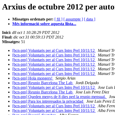
Arxius de octubre 2012 per auto
Missatges ordenats per:
[ fil ]
[ assumpte ]
[ data ]
Més informació sobre aquesta llista...
Inici:
dll oct 1 10:28:29 PDT 2012
Final:
dic oct 31 00:59:13 PDT 2012
Missatges:
51
[bcn-pm] Voluntaris per al Curs Intro Perl 10/11/12
Manuel Tr
[bcn-pm] Voluntaris per al Curs Intro Perl 10/11/12
Manuel Tr
[bcn-pm] Voluntaris per al Curs Intro Perl 10/11/12
Manuel Tr
[bcn-pm] Voluntaris per al Curs Intro Perl 10/11/12
Manuel Tr
[bcn-pm] Voluntaris per al Curs Intro Perl 10/11/12
Manuel Tr
[bcn-pm] Voluntaris per al Curs Intro Perl 10/11/12
Manuel Tr
[bcn-pm] Hola mongers!
Sergio Arias
[bcn-pm] Reunio Barcelona The Lab
Jordi Delgado
[bcn-pm] Voluntaris per al Curs Intro Perl 10/11/12
Jose Luis 
[bcn-pm] Reunio Barcelona The Lab
Jose Luis Perez Diez
[bcn-pm] Queden menys de 8 dies perl la reunio mensual.
Jos
[bcn-pm] Para los intreresados la privacidad
Jose Luis Perez D
[bcn-pm] Voluntaris per al Curs Intro Perl 10/11/12
Alba Ferr
[bcn-pm] Voluntaris per al Curs Intro Perl 10/11/12
Alba Ferr