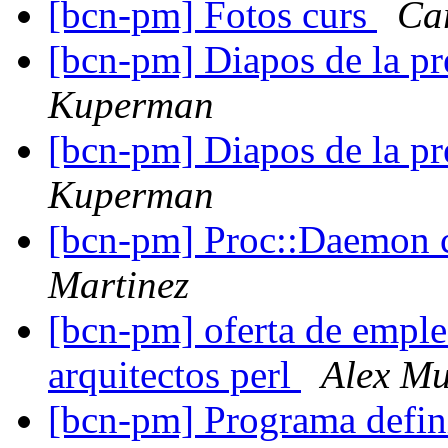
[bcn-pm] Fotos curs
Ca
[bcn-pm] Diapos de la pr
Kuperman
[bcn-pm] Diapos de la pr
Kuperman
[bcn-pm] Proc::Daemon c
Martinez
[bcn-pm] oferta de empl
arquitectos perl
Alex M
[bcn-pm] Programa defini