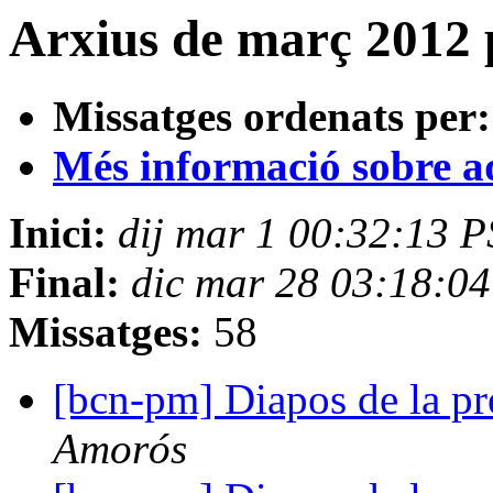
Arxius de març 2012 
Missatges ordenats per:
Més informació sobre aqu
Inici:
dij mar 1 00:32:13 
Final:
dic mar 28 03:18:0
Missatges:
58
[bcn-pm] Diapos de la pr
Amorós