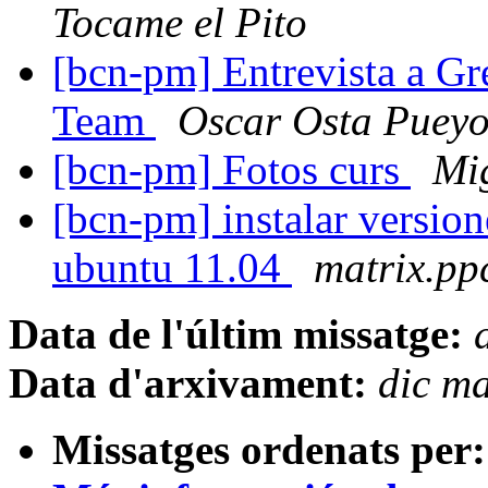
Tocame el Pito
[bcn-pm] Entrevista a G
Team
Oscar Osta Puey
[bcn-pm] Fotos curs
Mi
[bcn-pm] instalar version
ubuntu 11.04
matrix.pp
Data de l'últim missatge:
Data d'arxivament:
dic m
Missatges ordenats per: