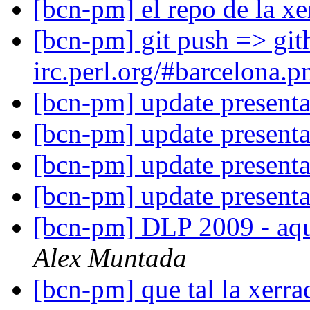
[bcn-pm] el repo de la x
[bcn-pm] git push => gi
irc.perl.org/#barcelona.
[bcn-pm] update presenta
[bcn-pm] update presenta
[bcn-pm] update presenta
[bcn-pm] update presenta
[bcn-pm] DLP 2009 - aqu
Alex Muntada
[bcn-pm] que tal la xerr