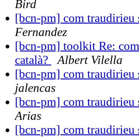
Bird
[bcn-pm] com traudirieu s
Fernandez
[bcn-pm] toolkit Re: com 
català?
Albert Vilella
[bcn-pm] com traudirieu s
jalencas
[bcn-pm] com traudirieu s
Arias
[bcn-pm] com traudirieu s