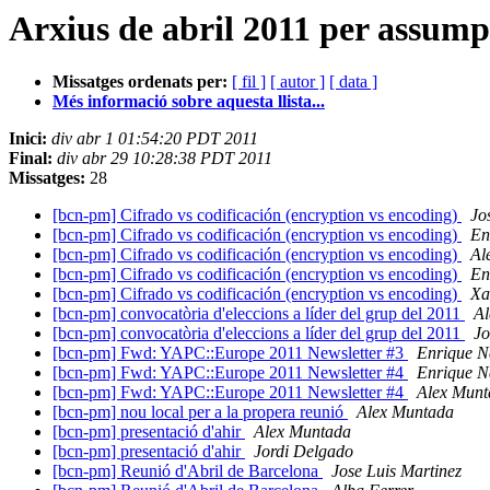
Arxius de abril 2011 per assump
Missatges ordenats per:
[ fil ]
[ autor ]
[ data ]
Més informació sobre aquesta llista...
Inici:
div abr 1 01:54:20 PDT 2011
Final:
div abr 29 10:28:38 PDT 2011
Missatges:
28
[bcn-pm] Cifrado vs codificación (encryption vs encoding)
Jo
[bcn-pm] Cifrado vs codificación (encryption vs encoding)
En
[bcn-pm] Cifrado vs codificación (encryption vs encoding)
Al
[bcn-pm] Cifrado vs codificación (encryption vs encoding)
En
[bcn-pm] Cifrado vs codificación (encryption vs encoding)
Xa
[bcn-pm] convocatòria d'eleccions a líder del grup del 2011
Al
[bcn-pm] convocatòria d'eleccions a líder del grup del 2011
Jo
[bcn-pm] Fwd: YAPC::Europe 2011 Newsletter #3
Enrique N
[bcn-pm] Fwd: YAPC::Europe 2011 Newsletter #4
Enrique N
[bcn-pm] Fwd: YAPC::Europe 2011 Newsletter #4
Alex Munt
[bcn-pm] nou local per a la propera reunió
Alex Muntada
[bcn-pm] presentació d'ahir
Alex Muntada
[bcn-pm] presentació d'ahir
Jordi Delgado
[bcn-pm] Reunió d'Abril de Barcelona
Jose Luis Martinez