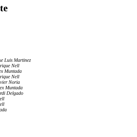
te
se Luis Martinez
rique Nell
ex Muntada
rique Nell
vier Noria
ex Muntada
rdi Delgado
ell
ell
ada