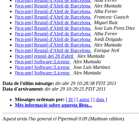
[bcn-pm] Reunió d'Abril de Barcelona
Alba Ferrer
[bcn-pm] Reunió d'Abril de Barcelona
Alex Muntada
[bcn-pm] Reunió d'Abril de Barcelona
Alba Ferrer
[bcn-pm] Reunió d'Abril de Barcelona
Francesc Guasch
[bcn-pm] Reunió d'Abril de Barcelona
Miguel Ruiz
[bcn-pm] Reunió d'Abril de Barcelona
Jose Luis Perez Diez
[bcn-pm] Reunió d'Abril de Barcelona
Alba Ferrer
[bcn-pm] Reunió d'Abril de Barcelona
Jordi Delgado
[bcn-pm] Reunió d'Abril de Barcelona
Alex Muntada
[bcn-pm] Reunió d'Abril de Barcelona
Enrique Nell
[bcn-pm] reunió del 28 d'abril
Alex Muntada
[bcn-pm] Software::License
Alex Muntada
[bcn-pm] Software::License
Jose Luis Martinez
[bcn-pm] Software::License
Alex Muntada
Data de l'últim missatge:
div abr 29 10:28:38 PDT 2011
Data d'arxivament:
div abr 29 10:29:25 PDT 2011
Missatges ordenats per:
[ fil ]
[ autor ]
[ data ]
Més informació sobre aquesta llista...
Aquest arxiu l'ha generat el Pipermail 0.09 (Mailman edition).