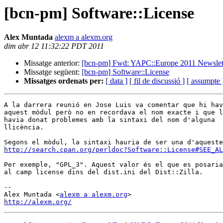
[bcn-pm] Software::License
Alex Muntada
alexm a alexm.org
dim abr 12 11:32:22 PDT 2011
Missatge anterior:
[bcn-pm] Fwd: YAPC::Europe 2011 Newslet
Missatge següent:
[bcn-pm] Software::License
Missatges ordenats per:
[ data ]
[ fil de discussió ]
[ assumpte 
A la darrera reunió en Jose Luis va comentar que hi hav
aquest mòdul però no en recordava el nom exacte i que l
havia donat problemes amb la sintaxi del nom d'alguna

llicència.

http://search.cpan.org/perldoc?Software::License#SEE_AL
Per exemple, "GPL_3". Aquest valor és el que es posaria

al camp license dins del dist.ini del Dist::Zilla.

-- 

Alex Muntada <
alexm a alexm.org
http://alexm.org/