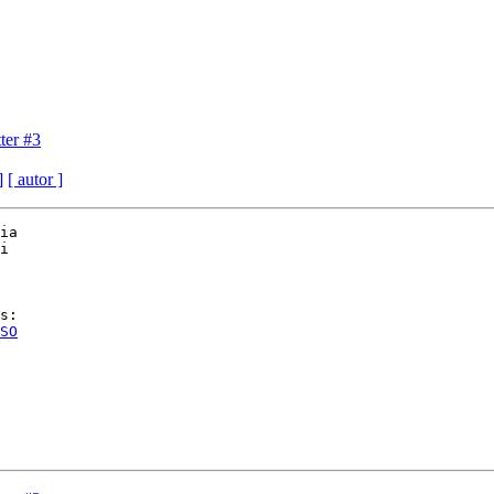
ter #3
]
[ autor ]
ia

i

SO