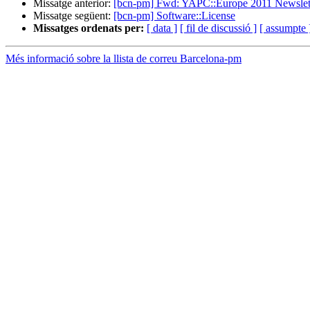
Missatge anterior:
[bcn-pm] Fwd: YAPC::Europe 2011 Newslet
Missatge següent:
[bcn-pm] Software::License
Missatges ordenats per:
[ data ]
[ fil de discussió ]
[ assumpte 
Més informació sobre la llista de correu Barcelona-pm