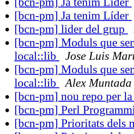
[bcn-pm] Ja tenim Líder
[bcn-pm] Ja tenim Líder
[bcn-pm] lider del grup
[bcn-pm] Moduls que sem
local::lib
Jose Luis Mar
[bcn-pm] Moduls que sem
local::lib
Alex Muntada
[bcn-pm] nou repo per l
[bcn-pm] Perl Programm
[bcn-pm] Prioritats dels