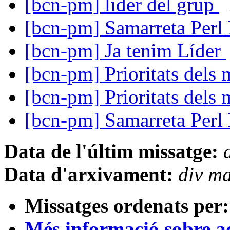
[bcn-pm] lider del grup
[bcn-pm] Samarreta Per
[bcn-pm] Ja tenim Líder
[bcn-pm] Prioritats dels
[bcn-pm] Prioritats dels
[bcn-pm] Samarreta Per
Data de l'últim missatge:
Data d'arxivament:
div m
Missatges ordenats per:
Més informació sobre aqu