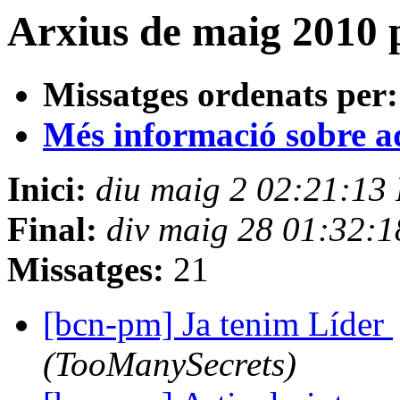
Arxius de maig 2010 
Missatges ordenats per:
Més informació sobre aqu
Inici:
diu maig 2 02:21:13
Final:
div maig 28 01:32:
Missatges:
21
[bcn-pm] Ja tenim Líder
(TooManySecrets)