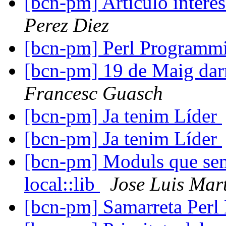
[bcn-pm] Articulo inter
Perez Diez
[bcn-pm] Perl Programm
[bcn-pm] 19 de Maig dar
Francesc Guasch
[bcn-pm] Ja tenim Líder
[bcn-pm] Ja tenim Líder
[bcn-pm] Moduls que sem
local::lib
Jose Luis Mar
[bcn-pm] Samarreta Per