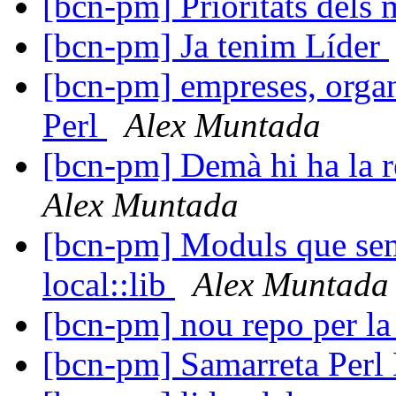
[bcn-pm] Prioritats dels
[bcn-pm] Ja tenim Líder
[bcn-pm] empreses, organi
Perl
Alex Muntada
[bcn-pm] Demà hi ha la 
Alex Muntada
[bcn-pm] Moduls que sem
local::lib
Alex Muntada
[bcn-pm] nou repo per l
[bcn-pm] Samarreta Per