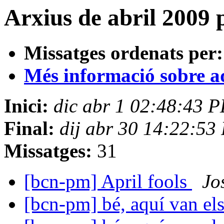
Arxius de abril 2009 
Missatges ordenats per:
Més informació sobre aqu
Inici:
dic abr 1 02:48:43 
Final:
dij abr 30 14:22:5
Missatges:
31
[bcn-pm] April fools
Jo
[bcn-pm] bé, aquí van el