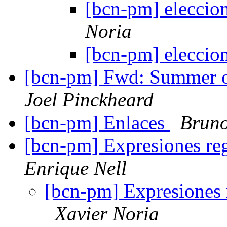
[bcn-pm] eleccion
Noria
[bcn-pm] eleccion
[bcn-pm] Fwd: Summer of
Joel Pinckheard
[bcn-pm] Enlaces
Brun
[bcn-pm] Expresiones reg
Enrique Nell
[bcn-pm] Expresiones 
Xavier Noria