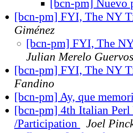
[bcn-pm] Nuevo 
[bcn-pm] FYI, The NY Ti
Giménez
[bcn-pm] FYI, The NY 
Julian Merelo Guervo
[bcn-pm] FYI, The NY Ti
Fandino
[bcn-pm] Ay, que memor
[bcn-pm] 4th Italian Per
/Participation
Joel Pinc