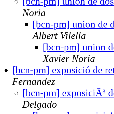
[bcn-pm] union de dos 
Noria
[bcn-pm] union de do
Albert Vilella
[bcn-pm] union de
Xavier Noria
[bcn-pm] exposició de re
Fernandez
[bcn-pm] exposiciÃ³ d
Delgado