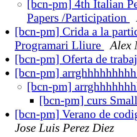
[bcn-pm] 4th Italian P
Papers /Participation
[bcn-pm] Crida a la parti
Programari Lliure
Alex
[bcn-pm] Oferta de traba
[bcn-pm] arrghhhhhhhh
[bcn-pm] arrghhhhhh
[bcn-pm] curs Small
[bcn-pm] Verano de codi
Jose Luis Perez Diez