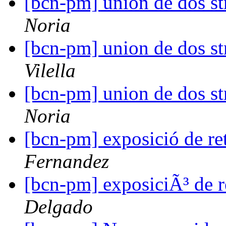
[bcn-pm] union de dos str
Noria
[bcn-pm] union de dos str
Vilella
[bcn-pm] union de dos str
Noria
[bcn-pm] exposició de re
Fernandez
[bcn-pm] exposiciÃ³ de r
Delgado