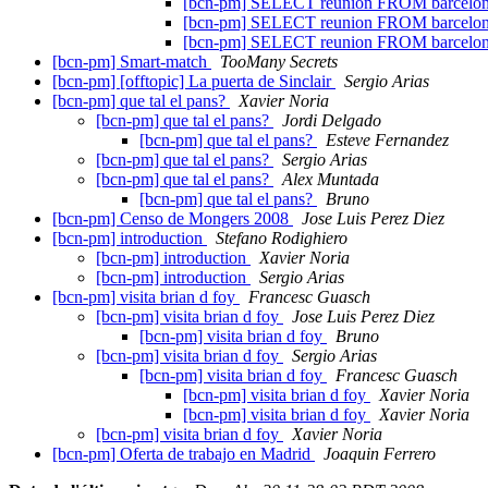
[bcn-pm] SELECT reunion FROM barcel
[bcn-pm] SELECT reunion FROM barcel
[bcn-pm] SELECT reunion FROM barcel
[bcn-pm] Smart-match
TooMany Secrets
[bcn-pm] [offtopic] La puerta de Sinclair
Sergio Arias
[bcn-pm] que tal el pans?
Xavier Noria
[bcn-pm] que tal el pans?
Jordi Delgado
[bcn-pm] que tal el pans?
Esteve Fernandez
[bcn-pm] que tal el pans?
Sergio Arias
[bcn-pm] que tal el pans?
Alex Muntada
[bcn-pm] que tal el pans?
Bruno
[bcn-pm] Censo de Mongers 2008
Jose Luis Perez Diez
[bcn-pm] introduction
Stefano Rodighiero
[bcn-pm] introduction
Xavier Noria
[bcn-pm] introduction
Sergio Arias
[bcn-pm] visita brian d foy
Francesc Guasch
[bcn-pm] visita brian d foy
Jose Luis Perez Diez
[bcn-pm] visita brian d foy
Bruno
[bcn-pm] visita brian d foy
Sergio Arias
[bcn-pm] visita brian d foy
Francesc Guasch
[bcn-pm] visita brian d foy
Xavier Noria
[bcn-pm] visita brian d foy
Xavier Noria
[bcn-pm] visita brian d foy
Xavier Noria
[bcn-pm] Oferta de trabajo en Madrid
Joaquin Ferrero