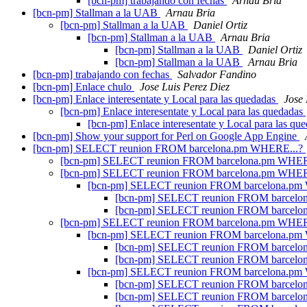
[bcn-pm] trabajando con fechas
Arnau Bria
[bcn-pm] Stallman a la UAB
Arnau Bria
[bcn-pm] Stallman a la UAB
Daniel Ortiz
[bcn-pm] Stallman a la UAB
Arnau Bria
[bcn-pm] Stallman a la UAB
Daniel Ortiz
[bcn-pm] Stallman a la UAB
Arnau Bria
[bcn-pm] trabajando con fechas
Salvador Fandino
[bcn-pm] Enlace chulo
Jose Luis Perez Diez
[bcn-pm] Enlace interesentate y Local para las quedadas
Jose 
[bcn-pm] Enlace interesentate y Local para las quedadas
[bcn-pm] Enlace interesentate y Local para las qu
[bcn-pm] Show your support for Perl on Google App Engine
[bcn-pm] SELECT reunion FROM barcelona.pm WHERE...?
[bcn-pm] SELECT reunion FROM barcelona.pm WHER
[bcn-pm] SELECT reunion FROM barcelona.pm WHER
[bcn-pm] SELECT reunion FROM barcelona.pm
[bcn-pm] SELECT reunion FROM barcel
[bcn-pm] SELECT reunion FROM barcel
[bcn-pm] SELECT reunion FROM barcelona.pm WHER
[bcn-pm] SELECT reunion FROM barcelona.pm
[bcn-pm] SELECT reunion FROM barcel
[bcn-pm] SELECT reunion FROM barcel
[bcn-pm] SELECT reunion FROM barcelona.pm
[bcn-pm] SELECT reunion FROM barcel
[bcn-pm] SELECT reunion FROM barcel