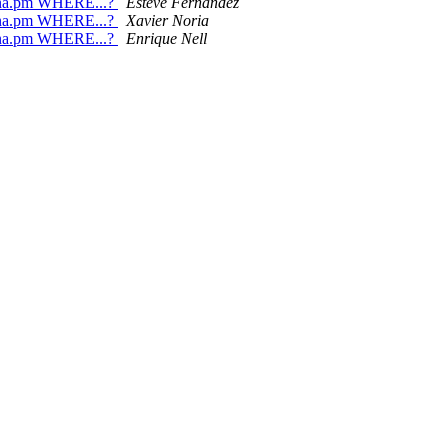
ona.pm WHERE...?
Esteve Fernandez
ona.pm WHERE...?
Xavier Noria
ona.pm WHERE...?
Enrique Nell