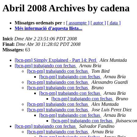
Abril 2008 Archives by cadena
Missatges ordenats per :
[ assumpte ]
[ autor ]
[ data ]
Més informació d'aquesta llista...
Inici:
Dme Abr 2 23:51:06 PDT 2008
Final:
Dme Abr 30 11:28:02 PDT 2008
Missatges:
63
[bcn-pm] Simply Explained - Part 14: Perl
Alex Muntada
[bcn-pm] trabajando con fechas
Arnau Bria
[bcn-pm] trabajando con fechas
Tom Bird
[bcn-pm] trabajando con fechas
Arnau Bria
[bcn-pm] trabajando con fechas
Alessandro Guardi
[bcn-pm] trabajando con fechas
Bruno
[bcn-pm] trabajando con fechas
Arnau Bria
[bcn-pm] trabajando con fechas
Bruno
[bcn-pm] trabajando con fechas
Alex Muntada
[bcn-pm] trabajando con fechas
Jose Luis Perez Diez
[bcn-pm] trabajando con fechas
Arnau Bria
[bcn-pm] trabajando con fechas
jluisaesco
[bcn-pm] trabajando con fechas
Salvador Fandino
[bcn-pm] trabajando con fechas
Arnau Bria