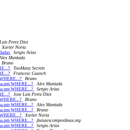
Luis Perez Diez
Xavier Noria
edadas
Sergio Arias
Alex Muntada
Bruno
E...?
TooMany Secrets
E...?
Francesc Guasch
 WHERE...?
Bruno
ona.pm WHERE...?
Alex Muntada
ona.pm WHERE...?
Sergio Arias
E...?
Jose Luis Perez Diez
 WHERE...?
Bruno
ona.pm WHERE...?
Alex Muntada
ona.pm WHERE...?
Bruno
 WHERE...?
Xavier Noria
ona.pm WHERE...?
jluisaescomposlinux.org
ona.pm WHERE...?
Sergio Arias