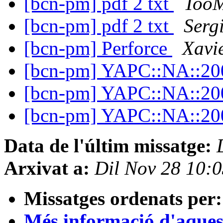
[bcn-pm] pdf 2 txt
TooM
[bcn-pm] pdf 2 txt
Serg
[bcn-pm] Perforce
Xavi
[bcn-pm] YAPC::NA::2
[bcn-pm] YAPC::NA::2
[bcn-pm] YAPC::NA::2
Data de l'últim missatge:
Arxivat a:
Dil Nov 28 10:
Missatges ordenats per:
Més informació d'aquesta