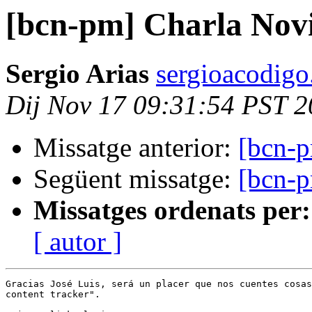
[bcn-pm] Charla Nov
Sergio Arias
sergioacodig
Dij Nov 17 09:31:54 PST 
Missatge anterior:
[bcn-
Següent missatge:
[bcn-
Missatges ordenats per:
[ autor ]
Gracias José Luis, será un placer que nos cuentes cosas
content tracker".
