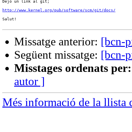
Dejo un link al git;

http://www.kernel.org/pub/software/scm/git/docs/
Salut!

Missatge anterior:
[bcn-
Següent missatge:
[bcn-
Misstages ordenats per:
autor ]
Més informació de la llista