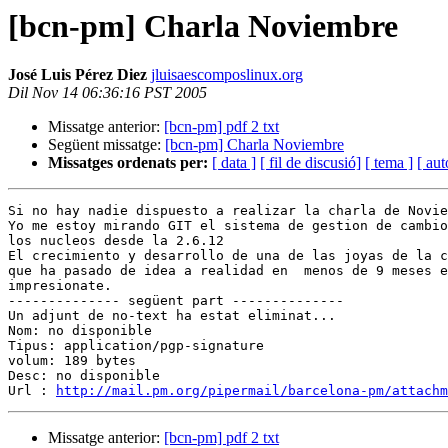
[bcn-pm] Charla Noviembre
José Luis Pérez Diez
jluisaescomposlinux.org
Dil Nov 14 06:36:16 PST 2005
Missatge anterior:
[bcn-pm] pdf 2 txt
Següent missatge:
[bcn-pm] Charla Noviembre
Missatges ordenats per:
[ data ]
[ fil de discusió]
[ tema ]
[ aut
Si no hay nadie dispuesto a realizar la charla de Novie
Yo me estoy mirando GIT el sistema de gestion de cambio
los nucleos desde la 2.6.12 

El crecimiento y desarrollo de una de las joyas de la c
que ha pasado de idea a realidad en  menos de 9 meses e
impresionate.

-------------- següent part --------------

Un adjunt de no-text ha estat eliminat...

Nom: no disponible

Tipus: application/pgp-signature

volum: 189 bytes

Desc: no disponible

Url : 
http://mail.pm.org/pipermail/barcelona-pm/attachm
Missatge anterior:
[bcn-pm] pdf 2 txt