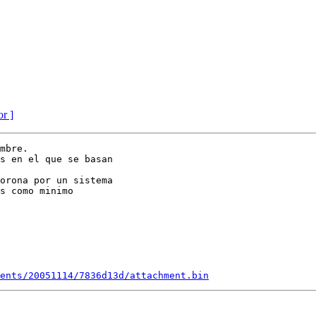
or ]
mbre.

s en el que se basan 

orona por un sistema 

s como minimo 

ents/20051114/7836d13d/attachment.bin