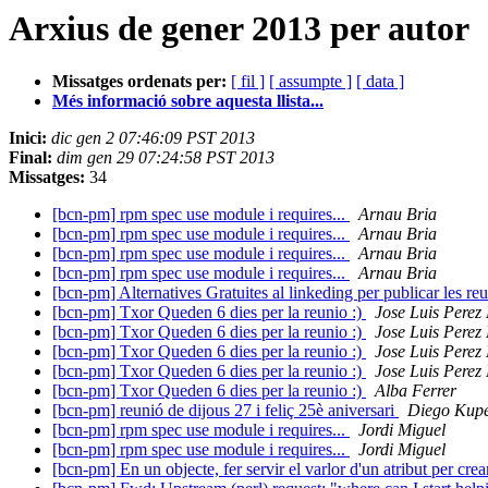
Arxius de gener 2013 per autor
Missatges ordenats per:
[ fil ]
[ assumpte ]
[ data ]
Més informació sobre aquesta llista...
Inici:
dic gen 2 07:46:09 PST 2013
Final:
dim gen 29 07:24:58 PST 2013
Missatges:
34
[bcn-pm] rpm spec use module i requires...
Arnau Bria
[bcn-pm] rpm spec use module i requires...
Arnau Bria
[bcn-pm] rpm spec use module i requires...
Arnau Bria
[bcn-pm] rpm spec use module i requires...
Arnau Bria
[bcn-pm] Alternatives Gratuites al linkeding per publicar les re
[bcn-pm] Txor Queden 6 dies per la reunio :)
Jose Luis Perez
[bcn-pm] Txor Queden 6 dies per la reunio :)
Jose Luis Perez
[bcn-pm] Txor Queden 6 dies per la reunio :)
Jose Luis Perez
[bcn-pm] Txor Queden 6 dies per la reunio :)
Jose Luis Perez
[bcn-pm] Txor Queden 6 dies per la reunio :)
Alba Ferrer
[bcn-pm] reunió de dijous 27 i feliç 25è aniversari
Diego Kup
[bcn-pm] rpm spec use module i requires...
Jordi Miguel
[bcn-pm] rpm spec use module i requires...
Jordi Miguel
[bcn-pm] En un objecte, fer servir el varlor d'un atribut per cre