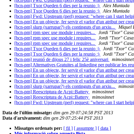
[bcn-pm] Fwd: Upstream (perl) request: "where can I start hel
[bcn-pm] Txor Queden 6 dies per la reunio :)
Alex Muntada
[bcn-pm] Txor Queden 6 dies per la reunio :)
Alex Muntada
[bcn-pm] Fwd: Upstream (perl) request: "where can I start hel
[bcn-pm] En un objecte, fer servir el varlor d'un atribut per cre
[bcn-pm] slurp (xarrupar?) els continguts d'un arxiu...
Miquel 
[bcn-pm] rpm spec use module i requires...
Jordi "Txor" Casa
[bcn-pm] rpm spec use module i requires...
Jordi "Txor" Casa
[bcn-pm] rpm spec use module i requires...
Jordi "Txor" Casa
[bcn-pm] Txor Queden 6 dies per la reunio :)
Jordi "Txor" Ca
[bcn-pm] Txor Queden 6 dies per la reunio :)
Jordi "Txor" Ca
[bcn-pm] reunió de dijous 27 i feliç 25è aniversari
mimosinnet
[bcn-pm] Alternatives Gratuites al linkeding per publicar les re
[bcn-pm] En un objecte, fer servir el varlor d'un atribut per cre
[bcn-pm] En un objecte, fer servir el varlor d'un atribut per cre
[bcn-pm] En un objecte, fer servir el varlor d'un atribut per cre
[bcn-pm] slurp (xarrupar?) els continguts d'un arxiu...
mimosin
[bcn-pm] Reescriptura de Acpi::Battery
mimosinnet
[bcn-pm] Reescriptura de Acpi::Battery
mimosinnet
[bcn-pm] Fwd: Upstream (perl) request: "where can I start hel
Data de l'últim missatge:
dim gen 29 07:24:58 PST 2013
Data d'arxivament:
dim gen 29 07:25:44 PST 2013
Missatges ordenats per:
[ fil ]
[ assumpte ]
[ data ]
Més informació sobre aquesta llista...