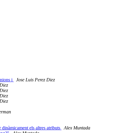
unions i
Jose Luis Perez Diez
 Diez
 Diez
 Diez
 Diez
erman
ar dinàmicament els altres atributs
Alex Muntada