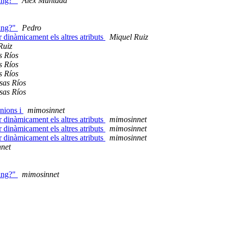
ping?"
Alex Muntada
ping?"
Pedro
ar dinàmicament els altres atributs
Miquel Ruiz
Ruiz
s Ríos
s Ríos
s Ríos
sas Ríos
sas Ríos
unions i
mimosinnet
ar dinàmicament els altres atributs
mimosinnet
ar dinàmicament els altres atributs
mimosinnet
ar dinàmicament els altres atributs
mimosinnet
net
ping?"
mimosinnet