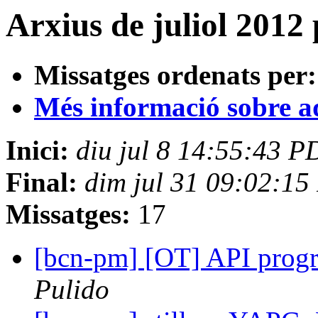
Arxius de juliol 2012
Missatges ordenats per:
Més informació sobre aqu
Inici:
diu jul 8 14:55:43 
Final:
dim jul 31 09:02:1
Missatges:
17
[bcn-pm] [OT] API prog
Pulido