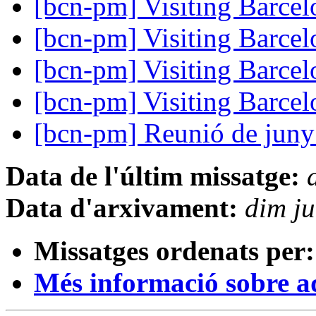
[bcn-pm] Visiting Barce
[bcn-pm] Visiting Barce
[bcn-pm] Visiting Barce
[bcn-pm] Visiting Barce
[bcn-pm] Reunió de juny
Data de l'últim missatge:
Data d'arxivament:
dim j
Missatges ordenats per:
Més informació sobre aqu