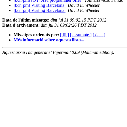
[bcn-pm] [OT] API programmer offer
Toni Hermoso Pulido
[bcn-pm] Visiting Barcelona
David E. Wheeler
[bcn-pm] Visiting Barcelona
David E. Wheeler
Data de l'últim missatge:
dim jul 31 09:02:15 PDT 2012
Data d'arxivament:
dim jul 31 09:02:26 PDT 2012
Missatges ordenats per:
[ fil ]
[ assumpte ]
[ data ]
Més informació sobre aquesta llista...
Aquest arxiu l'ha generat el Pipermail 0.09 (Mailman edition).