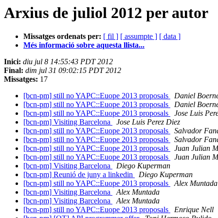
Arxius de juliol 2012 per autor
Missatges ordenats per:
[ fil ]
[ assumpte ]
[ data ]
Més informació sobre aquesta llista...
Inici:
diu jul 8 14:55:43 PDT 2012
Final:
dim jul 31 09:02:15 PDT 2012
Missatges:
17
[bcn-pm] still no YAPC::Euope 2013 proposals
Daniel Boern
[bcn-pm] still no YAPC::Euope 2013 proposals
Daniel Boern
[bcn-pm] still no YAPC::Euope 2013 proposals
Jose Luis Per
[bcn-pm] Visiting Barcelona
Jose Luis Perez Diez
[bcn-pm] still no YAPC::Euope 2013 proposals
Salvador Fan
[bcn-pm] still no YAPC::Euope 2013 proposals
Salvador Fan
[bcn-pm] still no YAPC::Euope 2013 proposals
Juan Julian M
[bcn-pm] still no YAPC::Euope 2013 proposals
Juan Julian M
[bcn-pm] Visiting Barcelona
Diego Kuperman
[bcn-pm] Reunió de juny a linkedin
Diego Kuperman
[bcn-pm] still no YAPC::Euope 2013 proposals
Alex Muntada
[bcn-pm] Visiting Barcelona
Alex Muntada
[bcn-pm] Visiting Barcelona
Alex Muntada
[bcn-pm] still no YAPC::Euope 2013 proposals
Enrique Nell