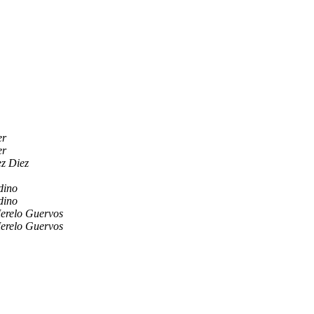
er
er
ez Diez
dino
dino
erelo Guervos
erelo Guervos