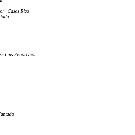
an
xor" Casas Ríos
ntada
se Luis Perez Diez
Muntada