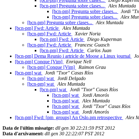
[bcn-pm] Pregunta sobre clases...
Diego Kuperm
[bcn-pm] Pregunta sobre clases...
Alex Muntada
[bcn-pm] Pregunta sobre clases...
Jordi "T
[bcn-pm] Pregunta sobre clases...
Alex Mu
[bcn-pm] Pregunta sobre clases...
Alex Muntada
[bcn-pm] Fwd: Article
Alex Muntada
[bcn-pm] Fwd: Article
Xavier Noria
[bcn-pm] Fwd: Article
Diego Kuperman
[bcn-pm] Fwd: Article
Francesc Guasch
[bcn-pm] Fwd: Article
Carlos Juan
[bcn-pm] Dema Reunio i artricle de Moose a Linux journal
Jo
[bcn-pm] Conque [Vim]
Enrique Nell
[bcn-pm] Conque [Vim]
Raimon Grau
[bcn-pm] wat
Jordi "Txor" Casas Ríos
[bcn-pm] wat
Jordi Delgado
[bcn-pm] wat
Alex Muntada
[bcn-pm] wat
Jordi "Txor" Casas Ríos
[bcn-pm] wat
Jordi Amorós
[bcn-pm] wat
Alex Muntada
[bcn-pm] wat
Jordi "Txor" Casas Ríos
[bcn-pm] wat
Jordi Amorós
[bcn-pm] Fwd: [pm_groups] An Oslo.pm retrospective
Alex 
Data de l'últim missatge:
dll gen 30 22:21:59 PST 2012
Data d'arxivament:
dll gen 30 22:22:07 PST 2012