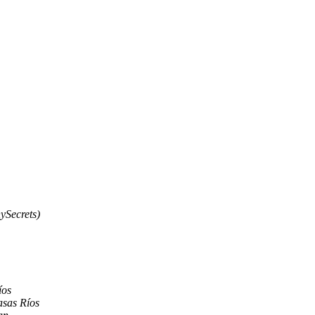
ySecrets)
íos
asas Ríos