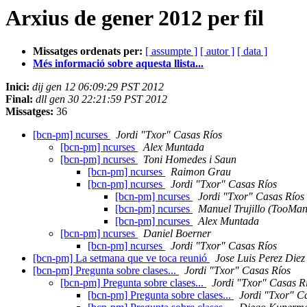
Arxius de gener 2012 per fil
Missatges ordenats per:
[ assumpte ]
[ autor ]
[ data ]
Més informació sobre aquesta llista...
Inici:
dij gen 12 06:09:29 PST 2012
Final:
dll gen 30 22:21:59 PST 2012
Missatges:
36
[bcn-pm] ncurses
Jordi "Txor" Casas Ríos
[bcn-pm] ncurses
Alex Muntada
[bcn-pm] ncurses
Toni Homedes i Saun
[bcn-pm] ncurses
Raimon Grau
[bcn-pm] ncurses
Jordi "Txor" Casas Ríos
[bcn-pm] ncurses
Jordi "Txor" Casas Ríos
[bcn-pm] ncurses
Manuel Trujillo (TooMan
[bcn-pm] ncurses
Alex Muntada
[bcn-pm] ncurses
Daniel Boerner
[bcn-pm] ncurses
Jordi "Txor" Casas Ríos
[bcn-pm] La setmana que ve toca reunió
Jose Luis Perez Diez
[bcn-pm] Pregunta sobre clases...
Jordi "Txor" Casas Ríos
[bcn-pm] Pregunta sobre clases...
Jordi "Txor" Casas R
[bcn-pm] Pregunta sobre clases...
Jordi "Txor" C