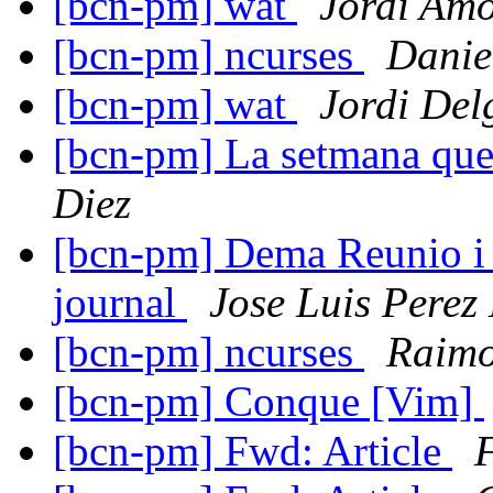
[bcn-pm] wat
Jordi Am
[bcn-pm] ncurses
Danie
[bcn-pm] wat
Jordi Del
[bcn-pm] La setmana que
Diez
[bcn-pm] Dema Reunio i 
journal
Jose Luis Perez
[bcn-pm] ncurses
Raim
[bcn-pm] Conque [Vim]
[bcn-pm] Fwd: Article