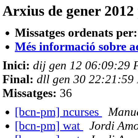
Arxius de gener 2012
Missatges ordenats per:
Més informació sobre aqu
Inici:
dij gen 12 06:09:29
Final:
dll gen 30 22:21:59
Missatges:
36
[bcn-pm] ncurses
Manue
[bcn-pm] wat
Jordi Am