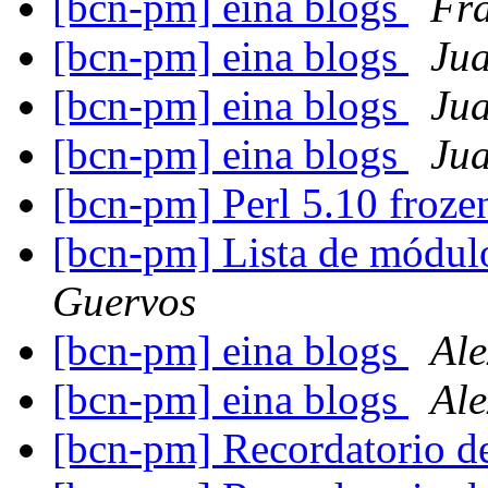
[bcn-pm] eina blogs
Fr
[bcn-pm] eina blogs
Jua
[bcn-pm] eina blogs
Jua
[bcn-pm] eina blogs
Jua
[bcn-pm] Perl 5.10 froz
[bcn-pm] Lista de mód
Guervos
[bcn-pm] eina blogs
Al
[bcn-pm] eina blogs
Al
[bcn-pm] Recordatorio d