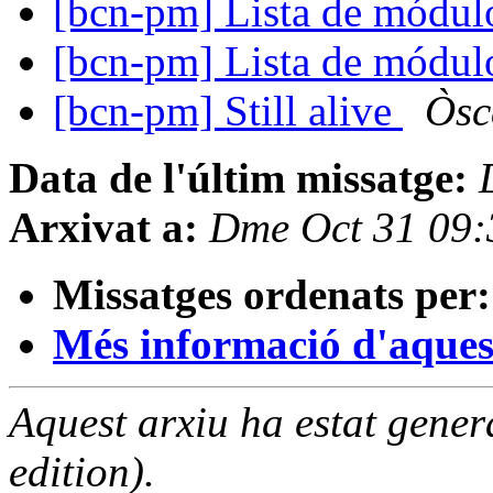
[bcn-pm] Lista de mód
[bcn-pm] Lista de mód
[bcn-pm] Still alive
Òsc
Data de l'últim missatge:
Arxivat a:
Dme Oct 31 09
Missatges ordenats per:
Més informació d'aquesta
Aquest arxiu ha estat gene
edition).