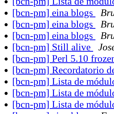
[bcn-pm] Lista de mód
[bcn-pm] eina blogs
Br
[bcn-pm] eina blogs
Br
[bcn-pm] eina blogs
Br
[bcn-pm] Still alive
Jos
[bcn-pm] Perl 5.10 froz
[bcn-pm] Recordatorio d
[bcn-pm] Lista de mód
[bcn-pm] Lista de mód
[bcn-pm] Lista de mód