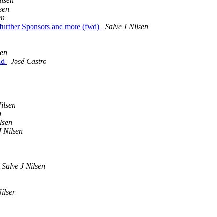
ilsen
sen
en
further Sponsors and more (fwd)
Salve J Nilsen
sen
end
José Castro
Nilsen
n
lsen
J Nilsen
Salve J Nilsen
Nilsen