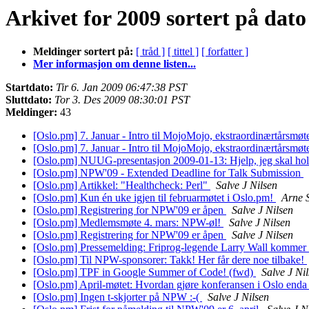
Arkivet for 2009 sortert på dato
Meldinger sortert på:
[ tråd ]
[ tittel ]
[ forfatter ]
Mer informasjon om denne listen...
Startdato:
Tir 6. Jan 2009 06:47:38 PST
Sluttdato:
Tor 3. Des 2009 08:30:01 PST
Meldinger:
43
[Oslo.pm] 7. Januar - Intro til MojoMojo, ekstraordinærtårsmø
[Oslo.pm] 7. Januar - Intro til MojoMojo, ekstraordinærtårsmø
[Oslo.pm] NUUG-presentasjon 2009-01-13: Hjelp, jeg skal hol
[Oslo.pm] NPW'09 - Extended Deadline for Talk Submission
[Oslo.pm] Artikkel: "Healthcheck: Perl"
Salve J Nilsen
[Oslo.pm] Kun én uke igjen til februarmøtet i Oslo.pm!
Arne 
[Oslo.pm] Registrering for NPW'09 er åpen
Salve J Nilsen
[Oslo.pm] Medlemsmøte 4. mars: NPW-øl!
Salve J Nilsen
[Oslo.pm] Registrering for NPW'09 er åpen
Salve J Nilsen
[Oslo.pm] Pressemelding: Friprog-legende Larry Wall kommer 
[Oslo.pm] Til NPW-sponsorer: Takk! Her får dere noe tilbake!
[Oslo.pm] TPF in Google Summer of Code! (fwd)
Salve J Ni
[Oslo.pm] April-møtet: Hvordan gjøre konferansen i Oslo end
[Oslo.pm] Ingen t-skjorter på NPW :-(
Salve J Nilsen