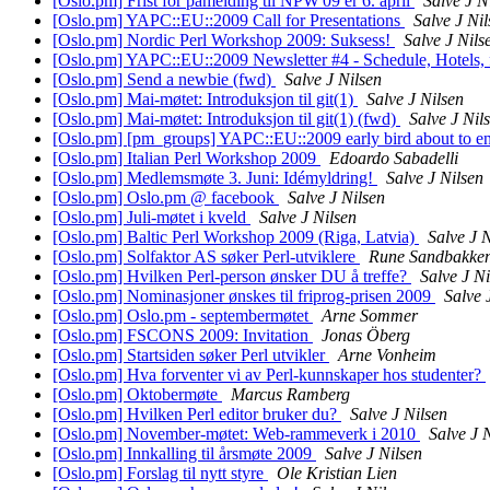
[Oslo.pm] Frist for påmelding til NPW'09 er 6. april
Salve J N
[Oslo.pm] YAPC::EU::2009 Call for Presentations
Salve J Nil
[Oslo.pm] Nordic Perl Workshop 2009: Suksess!
Salve J Nils
[Oslo.pm] YAPC::EU::2009 Newsletter #4 - Schedule, Hotels, 
[Oslo.pm] Send a newbie (fwd)
Salve J Nilsen
[Oslo.pm] Mai-møtet: Introduksjon til git(1)
Salve J Nilsen
[Oslo.pm] Mai-møtet: Introduksjon til git(1) (fwd)
Salve J Nil
[Oslo.pm] [pm_groups] YAPC::EU::2009 early bird about to 
[Oslo.pm] Italian Perl Workshop 2009
Edoardo Sabadelli
[Oslo.pm] Medlemsmøte 3. Juni: Idémyldring!
Salve J Nilsen
[Oslo.pm] Oslo.pm @ facebook
Salve J Nilsen
[Oslo.pm] Juli-møtet i kveld
Salve J Nilsen
[Oslo.pm] Baltic Perl Workshop 2009 (Riga, Latvia)
Salve J 
[Oslo.pm] Solfaktor AS søker Perl-utviklere
Rune Sandbakke
[Oslo.pm] Hvilken Perl-person ønsker DU å treffe?
Salve J Ni
[Oslo.pm] Nominasjoner ønskes til friprog-prisen 2009
Salve 
[Oslo.pm] Oslo.pm - septembermøtet
Arne Sommer
[Oslo.pm] FSCONS 2009: Invitation
Jonas Öberg
[Oslo.pm] Startsiden søker Perl utvikler
Arne Vonheim
[Oslo.pm] Hva forventer vi av Perl-kunnskaper hos studenter?
[Oslo.pm] Oktobermøte
Marcus Ramberg
[Oslo.pm] Hvilken Perl editor bruker du?
Salve J Nilsen
[Oslo.pm] November-møtet: Web-rammeverk i 2010
Salve J 
[Oslo.pm] Innkalling til årsmøte 2009
Salve J Nilsen
[Oslo.pm] Forslag til nytt styre
Ole Kristian Lien