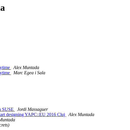
ta
nytime
Alex Muntada
nytime
Marc Egea i Sala
 in SUSE
Jordi Massaguer
start designing YAPC::EU 2016 Cluj
Alex Muntada
 Muntada
rets)