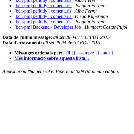
[bcn-pm] perltidy i comentaris
Alba Ferrer
[bcn-pm] perltidy i comentaris
Joaquin Ferrero
[bcn-pm] perltidy i comentaris
Alba Ferrer
[bcn-pm] perltidy i comentaris
Diego Kuperman
[bcn-pm] perltidy i comentaris
Joaquín Ferrero
[bcn-pm] Backend - Developer Job
Humbert Costas Pujol
Data de l'últim missatge:
dll set 28 04:11:43 PDT 2015
Data d'arxivament:
dll set 28 04:46:37 PDT 2015
Missatges ordenats per:
[ fil ]
[ assumpte ]
[ autor ]
Més informació sobre aquesta llista...
Aquest arxiu l'ha generat el Pipermail 0.09 (Mailman edition).