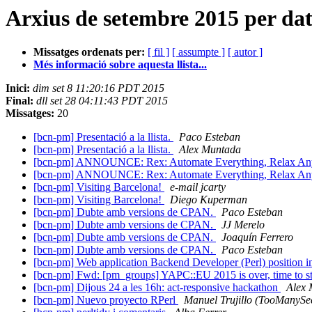
Arxius de setembre 2015 per da
Missatges ordenats per:
[ fil ]
[ assumpte ]
[ autor ]
Més informació sobre aquesta llista...
Inici:
dim set 8 11:20:16 PDT 2015
Final:
dll set 28 04:11:43 PDT 2015
Missatges:
20
[bcn-pm] Presentació a la llista.
Paco Esteban
[bcn-pm] Presentació a la llista.
Alex Muntada
[bcn-pm] ANNOUNCE: Rex: Automate Everything, Relax A
[bcn-pm] ANNOUNCE: Rex: Automate Everything, Relax A
[bcn-pm] Visiting Barcelona!
e-mail jcarty
[bcn-pm] Visiting Barcelona!
Diego Kuperman
[bcn-pm] Dubte amb versions de CPAN.
Paco Esteban
[bcn-pm] Dubte amb versions de CPAN.
JJ Merelo
[bcn-pm] Dubte amb versions de CPAN.
Joaquín Ferrero
[bcn-pm] Dubte amb versions de CPAN.
Paco Esteban
[bcn-pm] Web application Backend Developer (Perl) position
[bcn-pm] Fwd: [pm_groups] YAPC::EU 2015 is over, time to 
[bcn-pm] Dijous 24 a les 16h: act-responsive hackathon
Alex
[bcn-pm] Nuevo proyecto RPerl
Manuel Trujillo (TooManySec