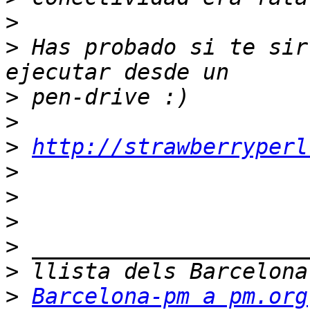
>
>
 Has probado si te sir
>
>
>
http://strawberryperl
>
>
>
>
>
>
Barcelona-pm a pm.org