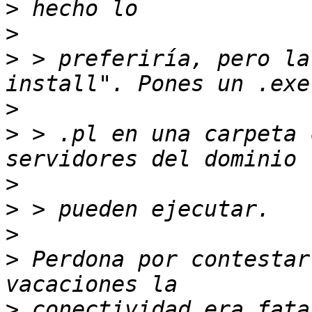
>
>
>
 > preferiría, pero la
>
>
 > .pl en una carpeta 
>
>
>
>
 Perdona por contestar
>