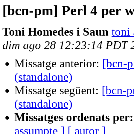
[bcn-pm] Perl 4 per 
Toni Homedes i Saun
toni
dim ago 28 12:23:14 PDT 
Missatge anterior:
[bcn-p
(standalone)
Missatge següent:
[bcn-p
(standalone)
Missatges ordenats per:
assumpte ]
[ autor ]