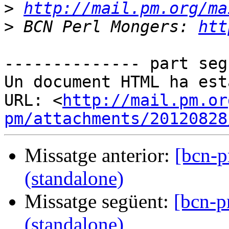
>
http://mail.pm.org/ma
>
 BCN Perl Mongers: 
htt
-------------- part seg
Un document HTML ha est
URL: <
http://mail.pm.or
pm/attachments/20120828
Missatge anterior:
[bcn-p
(standalone)
Missatge següent:
[bcn-p
(standalone)