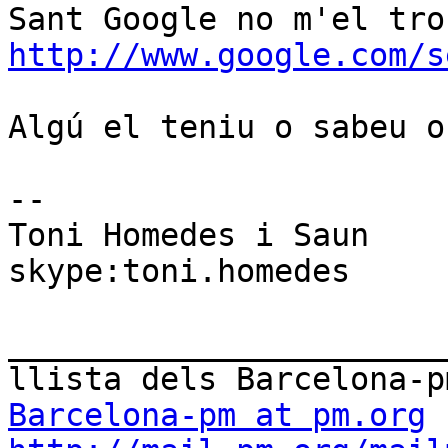
http://www.google.com/s
Algú el teniu o sabeu o
-- 

Toni Homedes i Saun

skype:toni.homedes

_______________________
Barcelona-pm at pm.org