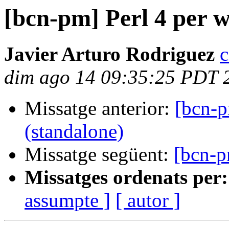
[bcn-pm] Perl 4 per 
Javier Arturo Rodriguez
c
dim ago 14 09:35:25 PDT 
Missatge anterior:
[bcn-p
(standalone)
Missatge següent:
[bcn-p
Missatges ordenats per:
assumpte ]
[ autor ]