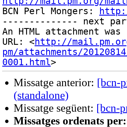
http://mail.pm.org/mail

BCN Perl Mongers: 
http:
-------------- next par
An HTML attachment was 
URL: <
http://mail.pm.or
pm/attachments/20120814
0001.html
Missatge anterior:
[bcn-p
(standalone)
Missatge següent:
[bcn-p
Missatges ordenats per: