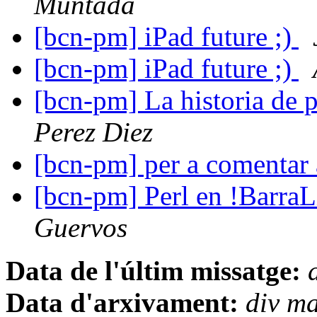
Muntada
[bcn-pm] iPad future ;)
[bcn-pm] iPad future ;)
[bcn-pm] La historia de 
Perez Diez
[bcn-pm] per a comentar 
[bcn-pm] Perl en !Barr
Guervos
Data de l'últim missatge:
Data d'arxivament:
div m