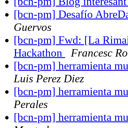
[bcn-pm] Blog interesan
[bcn-pm] Desafío AbreD
Guervos
[bcn-pm] Fwd: [La Rima
Hackathon
Francesc Ro
[bcn-pm] herramienta mul
Luis Perez Diez
[bcn-pm] herramienta mul
Perales
[bcn-pm] herramienta mul