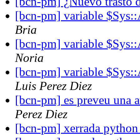
[bcn-pm] ¿Nuevo trasto 
[bcn-pm] variable $Sys
Bria
[bcn-pm] variable $Sys
Noria
[bcn-pm] variable $Sys
Luis Perez Diez
[bcn-pm] es preveu una a
Perez Diez
[bcn-pm] xerrada pytho