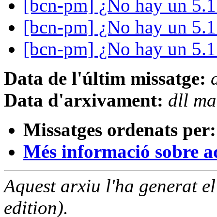
[bcn-pm] ¿No hay un 5.
[bcn-pm] ¿No hay un 5.
[bcn-pm] ¿No hay un 5.
Data de l'últim missatge:
Data d'arxivament:
dll m
Missatges ordenats per:
Més informació sobre aqu
Aquest arxiu l'ha generat 
edition).