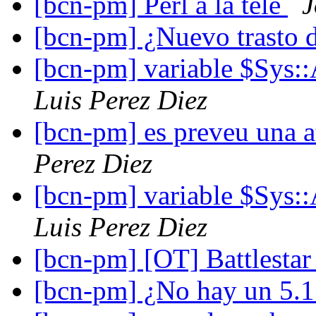
[bcn-pm] Perl a la tele
J
[bcn-pm] ¿Nuevo trasto 
[bcn-pm] variable $Sys
Luis Perez Diez
[bcn-pm] es preveu una a
Perez Diez
[bcn-pm] variable $Sys
Luis Perez Diez
[bcn-pm] [OT] Battlestar
[bcn-pm] ¿No hay un 5.