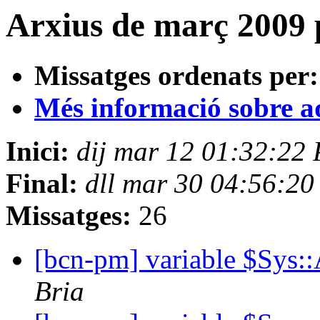
Arxius de març 2009 
Missatges ordenats per:
Més informació sobre aqu
Inici:
dij mar 12 01:32:22
Final:
dll mar 30 04:56:2
Missatges:
26
[bcn-pm] variable $Sys
Bria