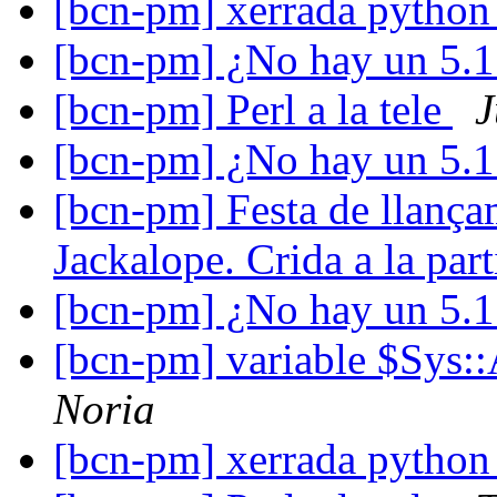
[bcn-pm] xerrada pytho
[bcn-pm] ¿No hay un 5.
[bcn-pm] Perl a la tele
J
[bcn-pm] ¿No hay un 5.
[bcn-pm] Festa de llança
Jackalope. Crida a la par
[bcn-pm] ¿No hay un 5.
[bcn-pm] variable $Sys
Noria
[bcn-pm] xerrada pytho