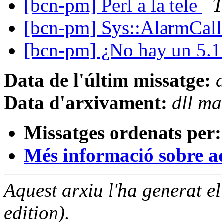
[bcn-pm] Perl a la tele
T
[bcn-pm] Sys::AlarmCal
[bcn-pm] ¿No hay un 5.
Data de l'últim missatge:
Data d'arxivament:
dll m
Missatges ordenats per:
Més informació sobre aqu
Aquest arxiu l'ha generat 
edition).