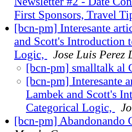
Newsletter #2 - Date Con
First Sponsors, Travel T
[bcn-pm] Interesante ar
and Scott's Introduction 
Logic,
Jose Luis Perez 
[bcn-pm] smalltalk al 
[bcn-pm] Interesante 
Lambek and Scott's In
Categorical Logic,
Jo
[bcn-pm] Abandonando 