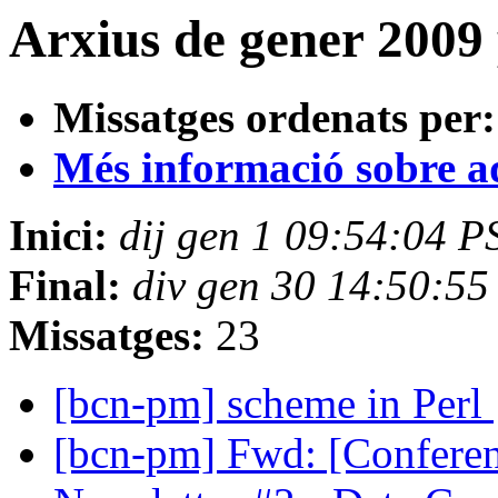
Arxius de gener 2009 p
Missatges ordenats per:
Més informació sobre aqu
Inici:
dij gen 1 09:54:04 P
Final:
div gen 30 14:50:5
Missatges:
23
[bcn-pm] scheme in Perl
[bcn-pm] Fwd: [Confere