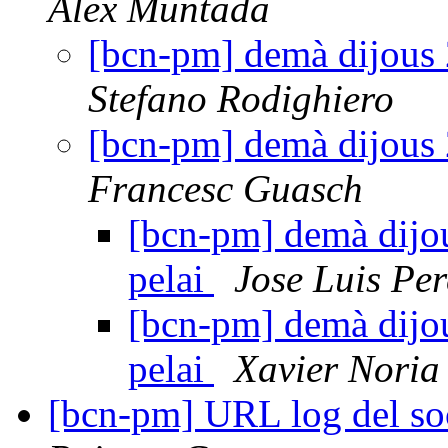
Alex Muntada
[bcn-pm] demà dijous 2
Stefano Rodighiero
[bcn-pm] demà dijous 2
Francesc Guasch
[bcn-pm] demà dijou
pelai
Jose Luis Per
[bcn-pm] demà dijou
pelai
Xavier Noria
[bcn-pm] URL log del so