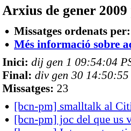
Arxius de gener 2009
Missatges ordenats per:
Més informació sobre aqu
Inici:
dij gen 1 09:54:04 P
Final:
div gen 30 14:50:5
Missatges:
23
[bcn-pm] smalltalk al Cit
[bcn-pm] joc del que us v