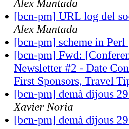
Alex Muntada
[bcn-pm] URL log del so
Alex Muntada
[bcn-pm] scheme in Perl
[bcn-pm] Fwd: [Confere
Newsletter #2 - Date Con
First Sponsors, Travel T
[bcn-pm] demà dijous 29 
Xavier Noria
[bcn-pm] demà dijous 29 