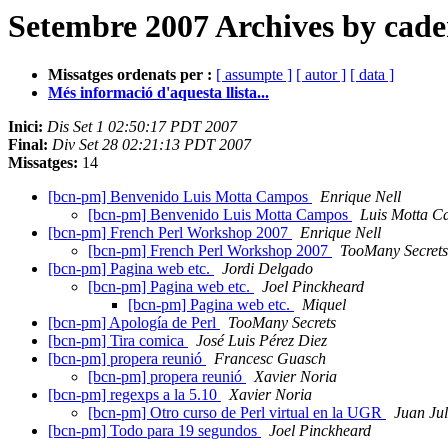
Setembre 2007 Archives by cad
Missatges ordenats per :
[ assumpte ]
[ autor ]
[ data ]
Més informació d'aquesta llista...
Inici:
Dis Set 1 02:50:17 PDT 2007
Final:
Div Set 28 02:21:13 PDT 2007
Missatges:
14
[bcn-pm] Benvenido Luis Motta Campos
Enrique Nell
[bcn-pm] Benvenido Luis Motta Campos
Luis Motta 
[bcn-pm] French Perl Workshop 2007
Enrique Nell
[bcn-pm] French Perl Workshop 2007
TooMany Secrets
[bcn-pm] Pagina web etc.
Jordi Delgado
[bcn-pm] Pagina web etc.
Joel Pinckheard
[bcn-pm] Pagina web etc.
Miquel
[bcn-pm] Apología de Perl
TooMany Secrets
[bcn-pm] Tira comica
José Luis Pérez Diez
[bcn-pm] propera reunió
Francesc Guasch
[bcn-pm] propera reunió
Xavier Noria
[bcn-pm] regexps a la 5.10
Xavier Noria
[bcn-pm] Otro curso de Perl virtual en la UGR
Juan Ju
[bcn-pm] Todo para 19 segundos
Joel Pinckheard