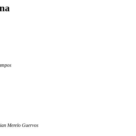
ena
Campos
lian Merelo Guervos