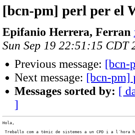
[bcn-pm] perl per el
Epifanio Herrera, Ferran
Sun Sep 19 22:51:15 CDT 
Previous message:
[bcn-
Next message:
[bcn-pm] 
Messages sorted by:
[ d
]
Hola,

 Treballo com a tènic de sistemes a un CPD i a l´hora h