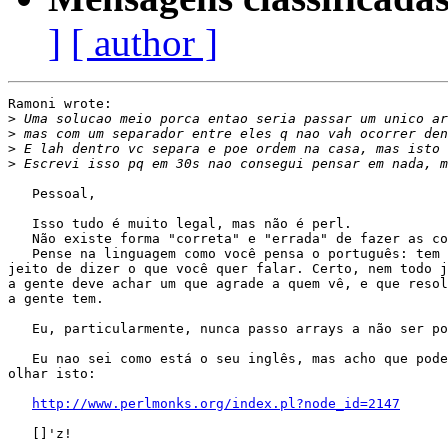
]
[ author ]
Ramoni wrote:

>
>
>
>
   Pessoal,

   Isso tudo é muito legal, mas não é perl.

   Não existe forma "correta" e "errada" de fazer as co
   Pense na linguagem como você pensa o português: tem 
jeito de dizer o que você quer falar. Certo, nem todo j
a gente deve achar um que agrade a quem vê, e que resol
a gente tem.

   Eu, particularmente, nunca passo arrays a não ser po
   Eu nao sei como está o seu inglês, mas acho que pode
olhar isto:

http://www.perlmonks.org/index.pl?node_id=2147
   []'z!
