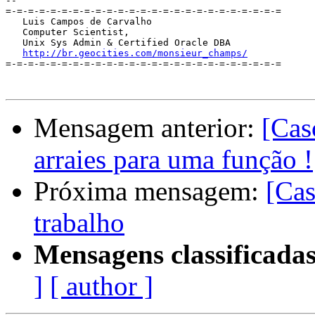
-- 

=-=-=-=-=-=-=-=-=-=-=-=-=-=-=-=-=-=-=-=-=-=-=-=-=

   Luis Campos de Carvalho

   Computer Scientist,

   Unix Sys Admin & Certified Oracle DBA

http://br.geocities.com/monsieur_champs/
=-=-=-=-=-=-=-=-=-=-=-=-=-=-=-=-=-=-=-=-=-=-=-=-=

Mensagem anterior:
[Cas
arraies para uma função !
Próxima mensagem:
[Cas
trabalho
Mensagens classificadas
]
[ author ]