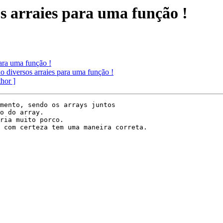
s arraies para uma função !
ara uma função !
 diversos arraies para uma função !
thor ]
mento, sendo os arrays juntos

o do array.

ria muito porco.

 com certeza tem uma maneira correta.
