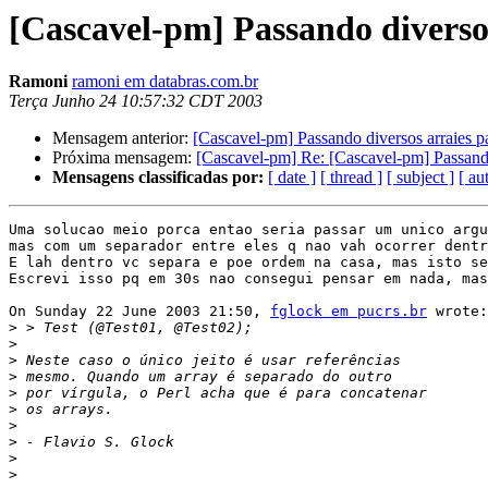
[Cascavel-pm] Passando diverso
Ramoni
ramoni em databras.com.br
Terça Junho 24 10:57:32 CDT 2003
Mensagem anterior:
[Cascavel-pm] Passando diversos arraies p
Próxima mensagem:
[Cascavel-pm] Re: [Cascavel-pm] Passando
Mensagens classificadas por:
[ date ]
[ thread ]
[ subject ]
[ au
Uma solucao meio porca entao seria passar um unico argu
mas com um separador entre eles q nao vah ocorrer dentr
E lah dentro vc separa e poe ordem na casa, mas isto se
Escrevi isso pq em 30s nao consegui pensar em nada, mas
On Sunday 22 June 2003 21:50, 
fglock em pucrs.br
 wrote:

>
>
>
>
>
>
>
>
>
>