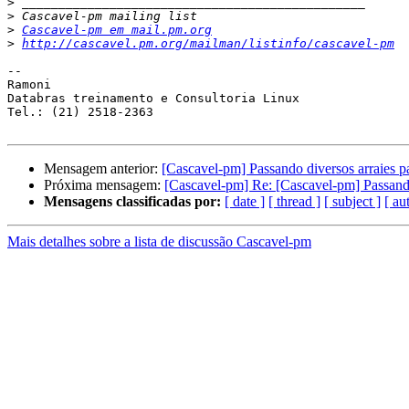
>
>
>
Cascavel-pm em mail.pm.org
>
http://cascavel.pm.org/mailman/listinfo/cascavel-pm
-- 

Ramoni

Databras treinamento e Consultoria Linux

Tel.: (21) 2518-2363

Mensagem anterior:
[Cascavel-pm] Passando diversos arraies p
Próxima mensagem:
[Cascavel-pm] Re: [Cascavel-pm] Passando
Mensagens classificadas por:
[ date ]
[ thread ]
[ subject ]
[ au
Mais detalhes sobre a lista de discussão Cascavel-pm