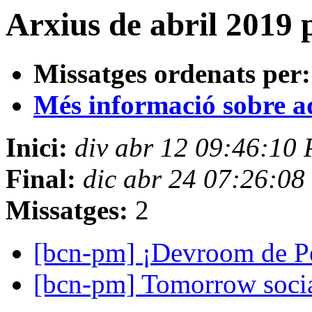
Arxius de abril 2019 
Missatges ordenats per:
Més informació sobre aqu
Inici:
div abr 12 09:46:10
Final:
dic abr 24 07:26:0
Missatges:
2
[bcn-pm] ¡Devroom de Pe
[bcn-pm] Tomorrow soci