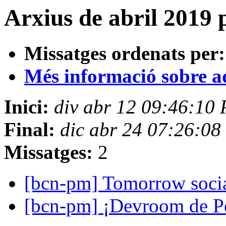
Arxius de abril 2019 
Missatges ordenats per:
Més informació sobre aqu
Inici:
div abr 12 09:46:10
Final:
dic abr 24 07:26:0
Missatges:
2
[bcn-pm] Tomorrow soci
[bcn-pm] ¡Devroom de Pe