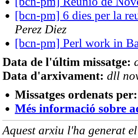
[bcn-pm] Reunió de No
[bcn-pm] 6 dies per la r
Perez Diez
[bcn-pm] Perl work in B
Data de l'últim missatge:
Data d'arxivament:
dll n
Missatges ordenats per:
Més informació sobre aqu
Aquest arxiu l'ha generat 