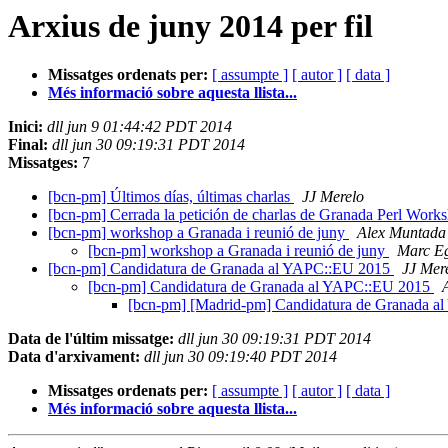
Arxius de juny 2014 per fil
Missatges ordenats per:
[ assumpte ]
[ autor ]
[ data ]
Més informació sobre aquesta llista...
Inici:
dll jun 9 01:44:42 PDT 2014
Final:
dll jun 30 09:19:31 PDT 2014
Missatges:
7
[bcn-pm] Últimos días, últimas charlas
JJ Merelo
[bcn-pm] Cerrada la petición de charlas de Granada Perl Wor
[bcn-pm] workshop a Granada i reunió de juny
Alex Muntada
[bcn-pm] workshop a Granada i reunió de juny
Marc Eg
[bcn-pm] Candidatura de Granada al YAPC::EU 2015
JJ Mer
[bcn-pm] Candidatura de Granada al YAPC::EU 2015
[bcn-pm] [Madrid-pm] Candidatura de Granada 
Data de l'últim missatge:
dll jun 30 09:19:31 PDT 2014
Data d'arxivament:
dll jun 30 09:19:40 PDT 2014
Missatges ordenats per:
[ assumpte ]
[ autor ]
[ data ]
Més informació sobre aquesta llista...