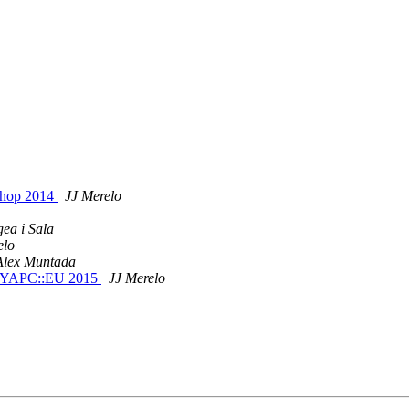
kshop 2014
JJ Merelo
ea i Sala
elo
Alex Muntada
al YAPC::EU 2015
JJ Merelo