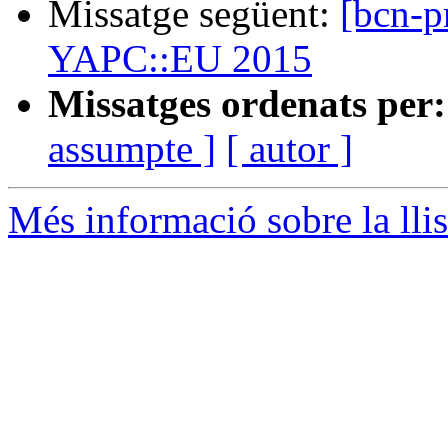
Missatge següent:
[bcn-p
YAPC::EU 2015
Missatges ordenats per:
assumpte ]
[ autor ]
Més informació sobre la lli