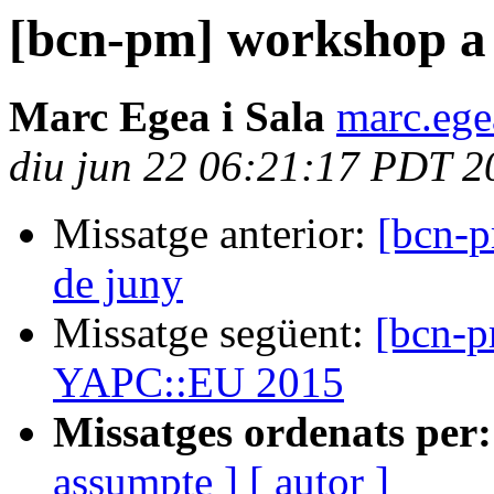
[bcn-pm] workshop a 
Marc Egea i Sala
marc.ege
diu jun 22 06:21:17 PDT 2
Missatge anterior:
[bcn-p
de juny
Missatge següent:
[bcn-p
YAPC::EU 2015
Missatges ordenats per:
assumpte ]
[ autor ]