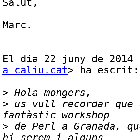
Salut,

Marc.

El dia 22 juny de 2014 
a caliu.cat
> ha escrit:

>
>
 us vull recordar que 
>
 de Perl a Granada, qu