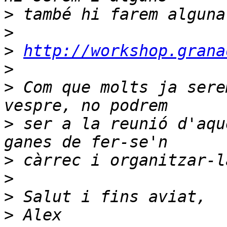
>
>
>
http://workshop.grana
>
>
 Com que molts ja sere
>
 ser a la reunió d'aqu
>
>
>
>