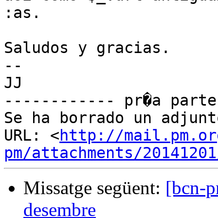
:as.

Saludos y gracias.

-- 

JJ

------------ pr�a parte
Se ha borrado un adjunt
URL: <
http://mail.pm.or
pm/attachments/20141201
Missatge següent:
[bcn-p
desembre