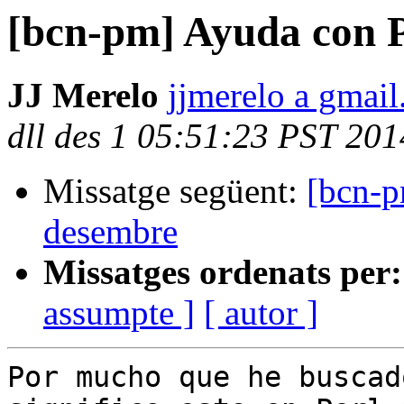
[bcn-pm] Ayuda con P
JJ Merelo
jjmerelo a gmai
dll des 1 05:51:23 PST 201
Missatge següent:
[bcn-p
desembre
Missatges ordenats per:
assumpte ]
[ autor ]
Por mucho que he buscad