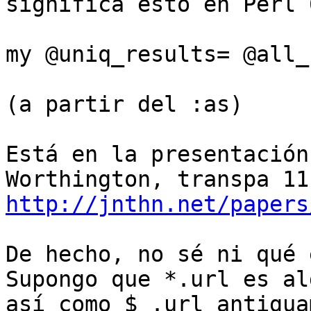
significa esto en Perl 6
my @uniq_results= @all_
(a partir del :as)

Está en la presentación
http://jnthn.net/papers
De hecho, no sé ni qué 
Supongo que *.url es alg
así como $_.url antigua