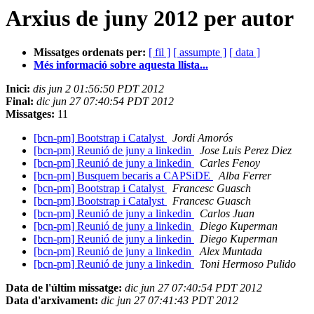
Arxius de juny 2012 per autor
Missatges ordenats per:
[ fil ]
[ assumpte ]
[ data ]
Més informació sobre aquesta llista...
Inici:
dis jun 2 01:56:50 PDT 2012
Final:
dic jun 27 07:40:54 PDT 2012
Missatges:
11
[bcn-pm] Bootstrap i Catalyst
Jordi Amorós
[bcn-pm] Reunió de juny a linkedin
Jose Luis Perez Diez
[bcn-pm] Reunió de juny a linkedin
Carles Fenoy
[bcn-pm] Busquem becaris a CAPSiDE
Alba Ferrer
[bcn-pm] Bootstrap i Catalyst
Francesc Guasch
[bcn-pm] Bootstrap i Catalyst
Francesc Guasch
[bcn-pm] Reunió de juny a linkedin
Carlos Juan
[bcn-pm] Reunió de juny a linkedin
Diego Kuperman
[bcn-pm] Reunió de juny a linkedin
Diego Kuperman
[bcn-pm] Reunió de juny a linkedin
Alex Muntada
[bcn-pm] Reunió de juny a linkedin
Toni Hermoso Pulido
Data de l'últim missatge:
dic jun 27 07:40:54 PDT 2012
Data d'arxivament:
dic jun 27 07:41:43 PDT 2012