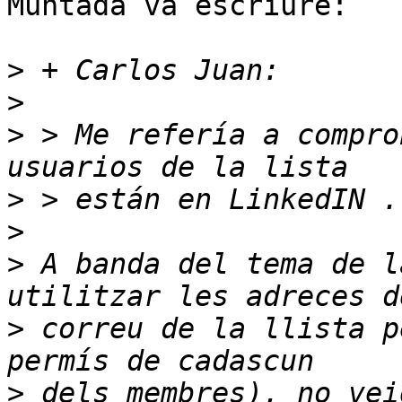
Muntada va escriure:

>
>
>
 > Me refería a compro
>
>
>
 A banda del tema de l
>
 correu de la llista p
>
 dels membres), no vei