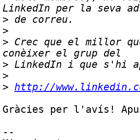
>
>
>
 Crec que el millor qu
>
>
>
http://www.linkedin.c
Gràcies per l'avís! Apu
-- 
