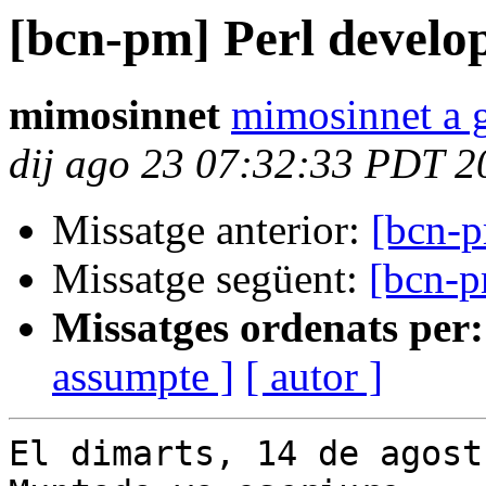
[bcn-pm] Perl develo
mimosinnet
mimosinnet a 
dij ago 23 07:32:33 PDT 2
Missatge anterior:
[bcn-p
Missatge següent:
[bcn-p
Missatges ordenats per:
assumpte ]
[ autor ]
El dimarts, 14 de agost