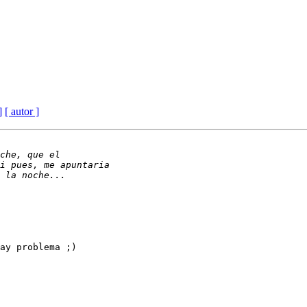
]
[ autor ]
ay problema ;)
