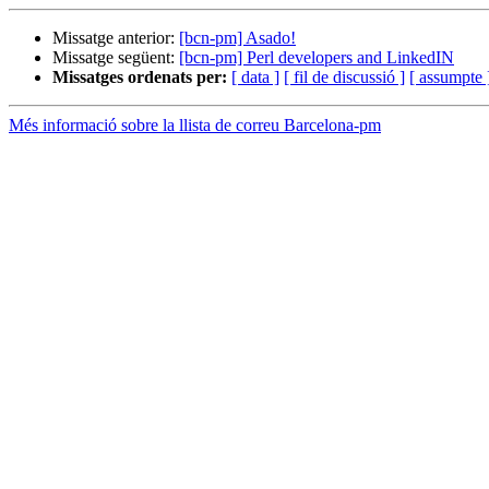
Missatge anterior:
[bcn-pm] Asado!
Missatge següent:
[bcn-pm] Perl developers and LinkedIN
Missatges ordenats per:
[ data ]
[ fil de discussió ]
[ assumpte 
Més informació sobre la llista de correu Barcelona-pm