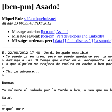
[bcn-pm] Asado!
Miquel Ruiz
self a miquelruiz.net
dij ago 23 00:35:43 PDT 2012
Missatge anterior:
[bcn-pm] Asado!
Missatge següent:
[bcn-pm] Perl developers and LinkedIN
Missatges ordenats per:
[ data ]
[ fil de discussió ]
[ assumpte 
El 22/08/2012 17:48, Jordi Delgado escribió:

>
>
>
>
>
>
Buenas!

Yo volveré el sábado por la tarde a bcn, o sea que no h
Salut!

-- 
