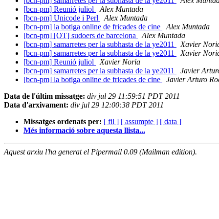
[bcn-pm] samarretes per la subhasta de la ye2011
Alex Munta
[bcn-pm] Reunió juliol
Alex Muntada
[bcn-pm] Unicode i Perl
Alex Muntada
[bcn-pm] la botiga online de fricades de cine
Alex Muntada
[bcn-pm] [OT] sudoers de barcelona
Alex Muntada
[bcn-pm] samarretes per la subhasta de la ye2011
Xavier Nori
[bcn-pm] samarretes per la subhasta de la ye2011
Xavier Nori
[bcn-pm] Reunió juliol
Xavier Noria
[bcn-pm] samarretes per la subhasta de la ye2011
Javier Artu
[bcn-pm] la botiga online de fricades de cine
Javier Arturo Ro
Data de l'últim missatge:
div jul 29 11:59:51 PDT 2011
Data d'arxivament:
div jul 29 12:00:38 PDT 2011
Missatges ordenats per:
[ fil ]
[ assumpte ]
[ data ]
Més informació sobre aquesta llista...
Aquest arxiu l'ha generat el Pipermail 0.09 (Mailman edition).