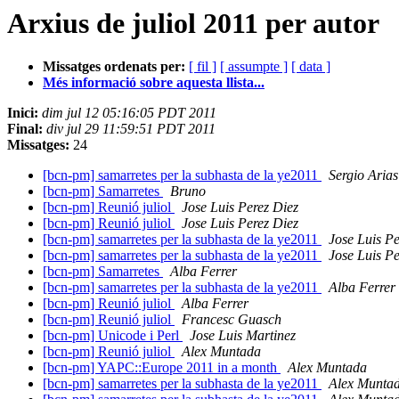
Arxius de juliol 2011 per autor
Missatges ordenats per:
[ fil ]
[ assumpte ]
[ data ]
Més informació sobre aquesta llista...
Inici:
dim jul 12 05:16:05 PDT 2011
Final:
div jul 29 11:59:51 PDT 2011
Missatges:
24
[bcn-pm] samarretes per la subhasta de la ye2011
Sergio Arias
[bcn-pm] Samarretes
Bruno
[bcn-pm] Reunió juliol
Jose Luis Perez Diez
[bcn-pm] Reunió juliol
Jose Luis Perez Diez
[bcn-pm] samarretes per la subhasta de la ye2011
Jose Luis Pe
[bcn-pm] samarretes per la subhasta de la ye2011
Jose Luis Pe
[bcn-pm] Samarretes
Alba Ferrer
[bcn-pm] samarretes per la subhasta de la ye2011
Alba Ferrer
[bcn-pm] Reunió juliol
Alba Ferrer
[bcn-pm] Reunió juliol
Francesc Guasch
[bcn-pm] Unicode i Perl
Jose Luis Martinez
[bcn-pm] Reunió juliol
Alex Muntada
[bcn-pm] YAPC::Europe 2011 in a month
Alex Muntada
[bcn-pm] samarretes per la subhasta de la ye2011
Alex Munta