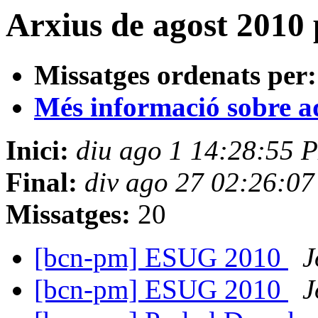
Arxius de agost 2010 
Missatges ordenats per:
Més informació sobre aqu
Inici:
diu ago 1 14:28:55 
Final:
div ago 27 02:26:0
Missatges:
20
[bcn-pm] ESUG 2010
J
[bcn-pm] ESUG 2010
J