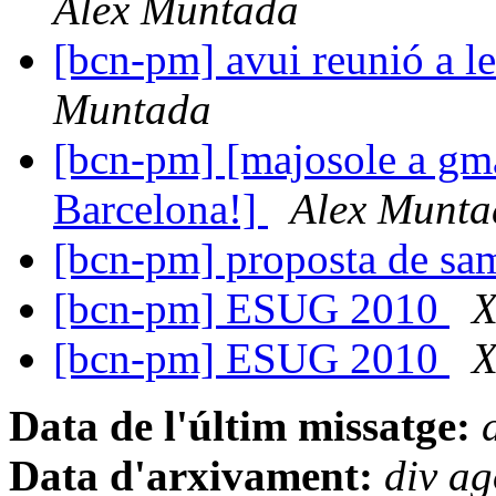
Alex Muntada
[bcn-pm] avui reunió a le
Muntada
[bcn-pm] [majosole a gma
Barcelona!]
Alex Munta
[bcn-pm] proposta de sa
[bcn-pm] ESUG 2010
X
[bcn-pm] ESUG 2010
X
Data de l'últim missatge:
Data d'arxivament:
div a