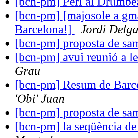
[bcn-pm] Perl al Drumbe
[bcn-pm] [majosole a gma
Barcelona!]
Jordi Delg
[bcn-pm] proposta de sa
[bcn-pm] avui reunió a le
Grau
[bcn-pm] Resum de Barc
'Obi' Juan
[bcn-pm] proposta de sa
[bcn-pm] la seqüència de