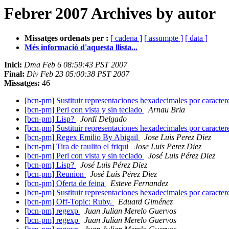
Febrer 2007 Archives by autor
Missatges ordenats per :
[ cadena ]
[ assumpte ]
[ data ]
Més informació d'aquesta llista...
Inici:
Dma Feb 6 08:59:43 PST 2007
Final:
Div Feb 23 05:00:38 PST 2007
Missatges:
46
[bcn-pm] Sustituir representaciones hexadecimales por caracte
[bcn-pm] Perl con vista y sin teclado
Arnau Bria
[bcn-pm] Lisp?
Jordi Delgado
[bcn-pm] Sustituir representaciones hexadecimales por caracte
[bcn-pm] Regex Emilio By Abigail
Jose Luis Perez Diez
[bcn-pm] Tira de raulito el friqui
Jose Luis Perez Diez
[bcn-pm] Perl con vista y sin teclado
José Luis Pérez Diez
[bcn-pm] Lisp?
José Luis Pérez Diez
[bcn-pm] Reunion
José Luis Pérez Diez
[bcn-pm] Oferta de feina
Esteve Fernandez
[bcn-pm] Sustituir representaciones hexadecimales por caracte
[bcn-pm] Off-Topic: Ruby.
Eduard Giménez
[bcn-pm] regexp
Juan Julian Merelo Guervos
[bcn-pm] regexp
Juan Julian Merelo Guervos