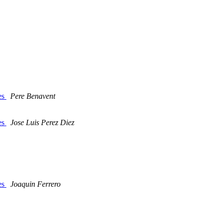
res
Pere Benavent
res
Jose Luis Perez Diez
res
Joaquin Ferrero