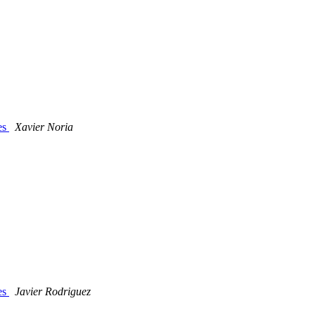
res
Xavier Noria
res
Javier Rodriguez